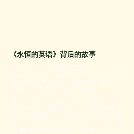
《永恒的英语》背后的故事
Eternal English 是我的心血之作！
我的热情很简单——帮助在英国学习或工作的国际人士
掌握他们所需的英语技能，从而在英国取得成功。但
对我来说，教学方式与教学内容同样重要。
我相信与我的客户/学员建立牢固、以同理心为导向的
伙伴关系——我们携手共进！拥有一个富有同理心的老
师/教练，意味着你不仅仅是在学习一门语言，而是在
与一位真正理解你的挑战和目标的人一起学习——每时
每刻都陪伴在你身边。这种同理心式的教学方法能够