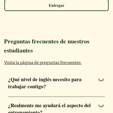
Entregar
Preguntas frecuentes de nuestros
estudiantes
Visita la página de preguntas frecuentes.
¿Qué nivel de inglés necesito para
trabajar contigo?
Trabajo con todos los niveles, desde principiantes
hasta avanzados. Sin embargo, más importante que
¿Realmente me ayudará el aspecto del
tu nivel es tu actitud. Solo trabajo con clientes
entrenamiento?