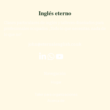
Inglés eterno
Clases particulares de inglés y talleres diseñados para
profesionales ocupados. ¡Todo lo que necesitas, nada de
lo que no!
john@eternalenglish.co.uk
Navegación
Hogar
Entrenamiento individualizado
Taller para organizaciones
Acerca de