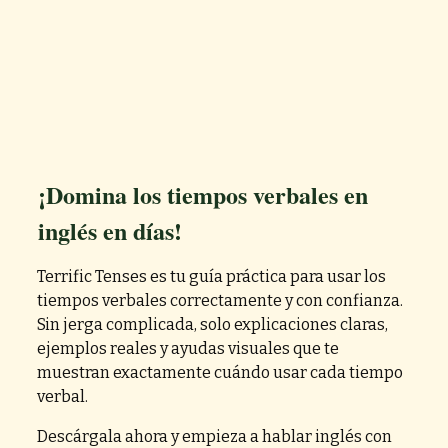
evaluación y, en función de ella, les presentaré una
objetivos.
propuesta de plan de aprendizaje personalizado,
cuya duración dependerá de las necesidades del
alumno, tal como se comentaron en la reunión.
¡Domina los tiempos verbales en
inglés en días!
Terrific Tenses es tu guía práctica para usar los
tiempos verbales correctamente y con confianza.
Sin jerga complicada, solo explicaciones claras,
ejemplos reales y ayudas visuales que te
muestran exactamente cuándo usar cada tiempo
verbal.
Descárgala ahora y empieza a hablar inglés con